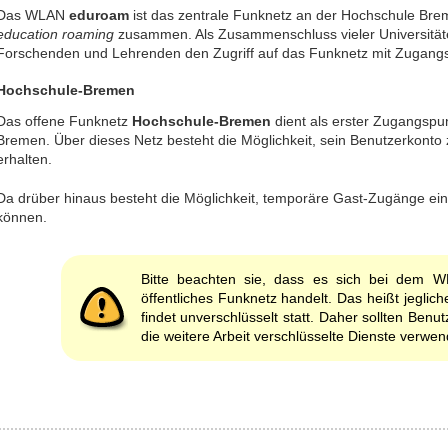
Das WLAN
eduroam
ist das zentrale Funknetz an der Hochschule Bre
education roaming
zusammen. Als Zusammenschluss vieler Universitäten
Forschenden und Lehrenden den Zugriff auf das Funknetz mit Zugangs
Hochschule-Bremen
Das offene Funknetz
Hochschule-Bremen
dient als erster Zugangspu
Bremen. Über dieses Netz besteht die Möglichkeit, sein Benutzerkonto 
erhalten.
Da drüber hinaus besteht die Möglichkeit, temporäre Gast-Zugänge ei
können.
Bitte beachten sie, dass es sich bei dem
öffentliches Funknetz handelt. Das heißt jegli
findet unverschlüsselt statt. Daher sollten Benut
die weitere Arbeit verschlüsselte Dienste verwe