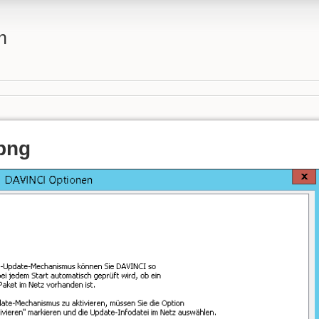
n
.png